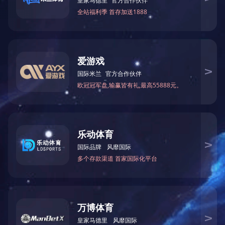
于2014年11月竣工。温馨精致的居住空间，繁华宁静随心切
换，发展潜力无可限量。
走进星华
集团简介
旗下公司
发展历程
集团荣誉
星华动态
集团新闻
媒体报道
开云·官方站在线入口
文化理念
精彩活动
星华故事