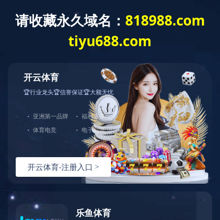
开云·官方站在线入口
开云·官方站在线入口-开云（中国）
走进星华
集团简介
旗下公司
发展历程
集团荣誉
新闻动态
集团新闻
媒体报道
开云·官方站在线入口
文化理念
精彩活动
星华故事
投资产业
文旅运营与融合
城市更新与改造
美丽乡村与赋能
社会公益
人才招聘
人才理念
招聘职位
星籍会
星华在线
意见反馈
联系我们