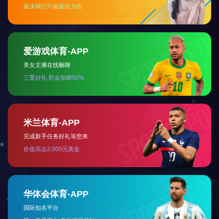
文化理念
精彩活动
星华故事
投资产业
文旅运营与融合
城市更新与改造
美丽乡村与赋能
人才招聘
人才理念
招聘职位
星华在线
意见反馈
联系我们
联系我们
地址：海口市海秀中路51-1号星华大厦20层
电话：0898-66766228