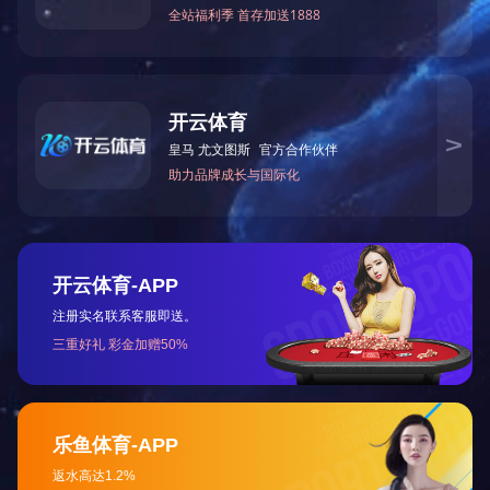
全维优质配套，私享约3000亩原生山林，游环山栈道、赏五彩
田园、宿星空营地，赋能特色旅居体验，未来将建成为集高端
居住、养老康体、休闲文娱为一体的高端江南特色小镇。
上一篇：没有了
下一篇：海口星华房地产开发有限公司
返回
走进星华
集团简介
旗下公司
发展历程
集团荣誉
星华动态
集团新闻
媒体报道
开云·官方站在线入口