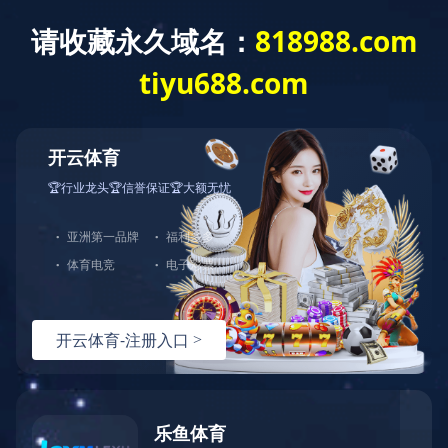
开云·官方站在线入口
开云·官方站在线入口-开云（中国）
走进星华
集团简介
旗下公司
发展历程
集团荣誉
新闻动态
集团新闻
媒体报道
开云·官方站在线入口
文化理念
精彩活动
星华故事
投资产业
文旅运营与融合
城市更新与改造
美丽乡村与赋能
社会公益
人才招聘
人才理念
招聘职位
星籍会
星华在线
意见反馈
联系我们