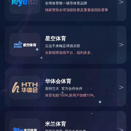
投资产业
文旅运营与融合
城市更新与改造
美丽乡村与赋能
白石岭绿世界旅游区
项目位于琼海白石岭区域，以白石岭景区为基点向南扩
延，涵盖白石岭水库、官墓水库、蓝山水库，总规划范围
20.68
平方公里。依托区域良好的生态旅游资源，在生态修复
的前提下，以山水空间深度体验为核心，以热带山野趣味、健
康山林运动为主题，规划建设一个集山林勇士、绿野仙踪、滨
湖游乐、乡村田园四大功能区于一体的国家
5A
级旅游景区。
白石岭绿世界旅游区是海南星华集团重点战略投资项目，未来
将打造成为集团文旅板块亮丽的名片。