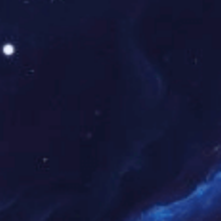
优秀员工
优秀员工
优秀员工
优秀员工
04【计划.聚目标】
计划书及目标责任书，这不仅是一份承诺，更是一份责任和使命
签约仪式