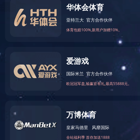
新闻动态
新闻动态
集团新闻
集团新闻
媒体报道
龙腾虎跃创辉煌，星光灿烂谱华章 | 星华集团2023年终总结表
浏览次数：39892次
发布时间：2024-02-07 12:40:05
玉兔欢跳辞旧岁，祥龙腾飞迎新春! 2024年2月2日，星华集
度假酒店隆重举行。集团领导及地产板块、文旅板块、商业/物