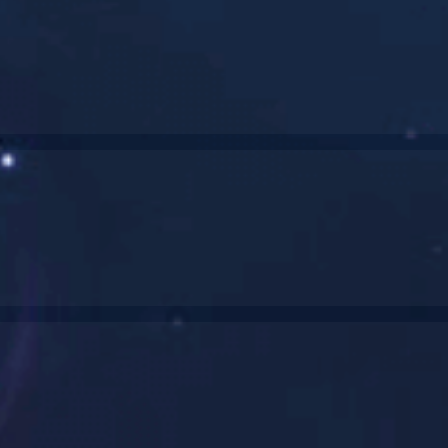
彰大会暨2024年迎新盛典精彩回顾
团以“龙腾虎跃创辉煌，星光灿烂谱华章”为主题的2023年终总
业板块、农业板块等400余名员工齐聚一堂，喜迎新春佳节。